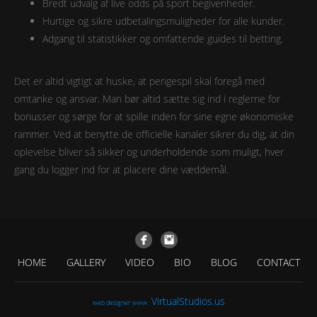
Bredt udvalg af live odds på sport begivenheder.
Hurtige og sikre udbetalingsmuligheder for alle kunder.
Adgang til statistikker og omfattende guides til betting.
Det er altid vigtigt at huske, at pengespil skal foregå med
omtanke og ansvar. Man bør altid sætte sig ind i reglerne for
bonusser og sørge for at spille inden for sine egne økonomiske
rammer. Ved at benytte de officielle kanaler sikrer du dig, at din
oplevelse bliver så sikker og underholdende som muligt, hver
gang du logger ind for at placere dine væddemål.
HOME
GALLERY
VIDEO
BIO
BLOG
CONTACT
VirtualStudios.us
web designer www.