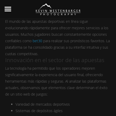
El mundo de las apuestas deportivas en línea sigue
evolucionando rápidamente para ofrecer mejores servicios a los
usuarios. Muchos jugadores buscan constantemente opciones
confiables como
bet30
para realizar sus pronósticos favoritos. La
plataforma se ha consolidado gracias a su interfaz intuitiva y sus
cuotas competitivas.
Innovación en el sector de las apuestas
La tecnología ha permitido que los operadores mejoren
significativamente la experiencia del usuario final, ofreciendo
herramientas más rápidas y seguras. Al analizar las plataformas
actuales, observamos que elementos clave determinan el éxito
de un sitio web de juegos:
Variedad de mercados deportivos
Sistemas de depósitos ágiles