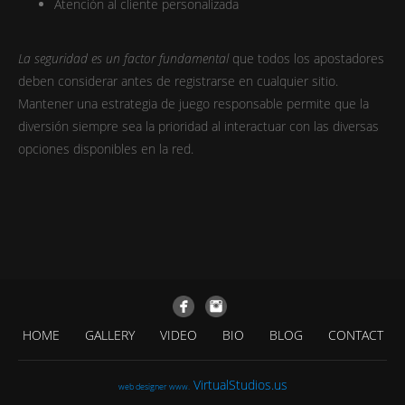
Atención al cliente personalizada
La seguridad es un factor fundamental
que todos los apostadores
deben considerar antes de registrarse en cualquier sitio.
Mantener una estrategia de juego responsable permite que la
diversión siempre sea la prioridad al interactuar con las diversas
opciones disponibles en la red.
HOME
GALLERY
VIDEO
BIO
BLOG
CONTACT
VirtualStudios.us
web designer www.