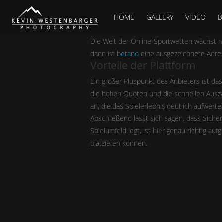
HOME
GALLERY
VIDEO
B
Die Welt der Online-Sportwetten wächst ra
dann ist
betano
eine ausgezeichnete Adress
Vorteile der Plattform
Ein großer Pluspunkt des Anbieters ist da
die hohen Quoten und die schnellen Ausz
an, die das Spielerlebnis deutlich aufwerte
Abschließend lässt sich sagen, dass Siche
Spielumfeld legt, ist hier genau richtig au
platzieren können.