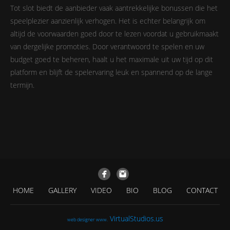
Tot slot biedt de aanbieder vaak aantrekkelijke bonussen die het
speelplezier aanzienlijk verhogen. Het is echter belangrijk om
altijd de voorwaarden goed door te lezen voordat u gebruikmaakt
van dergelijke promoties. Door verantwoord te spelen en uw
budget goed te beheren, haalt u het maximale uit uw tijd op dit
platform en blijft de spelervaring leuk en spannend op de lange
termijn.
HOME
GALLERY
VIDEO
BIO
BLOG
CONTACT
VirtualStudios.us
web designer www.