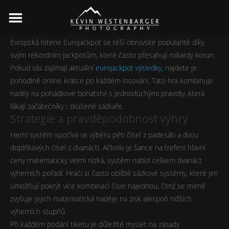
Evropská loterie Eurojackpot se těší obrovské popularitě díky
svým rekordním jackpotům, které často přesahují miliardy korun.
Pokud vás zajímají aktuální
eurojackpot výsledky
, najdete je
pohodlně online krátce po každém losování. Tato hra kombinuje
naději na pohádkové bohatství s jednoduchými pravidly, která
lákají začátečníky i zkušené sázkaře.
Strategie a pravděpodobnost výhry
Herní systém spočívá ve výběru pěti čísel z padesáti a dvou
doplňkových čísel z dvanácti. Ačkoliv je šance na trefení hlavní
ceny matematicky velmi nízká, systém nabízí celkem dvanáct
výherních pořadí. Hráči si často oblíbili sázkové systémy, které jim
umožňují pokrýt více kombinací čísel najednou, čímž se mírně
zvyšuje jejich matematická naděje na zisk alespoň nižších
výherních stupňů.
Při každém podání tiketu je důležité myslet na zásady