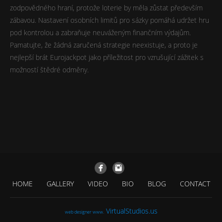
zodpovědného hraní, protože loterie by měla zůstat především
zábavou. Nastavení osobních limitů pro sázky pomáhá udržet hru
pod kontrolou a zabraňuje neuváženým finančním výdajům.
Pamatujte, že žádná zaručená strategie neexistuje, a proto je
nejlepší brát Eurojackpot jako příležitost pro vzrušující zážitek s
možností štědré odměny.
HOME
GALLERY
VIDEO
BIO
BLOG
CONTACT
VirtualStudios.us
web designer www.