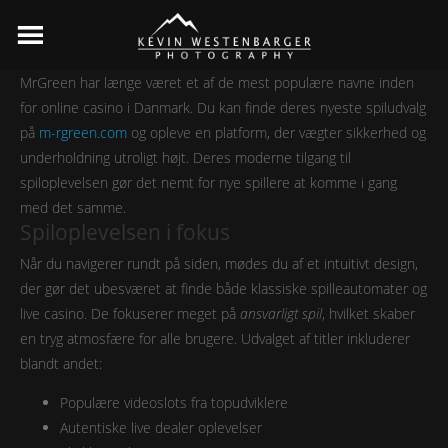
MrGreen har længe været et af de mest populære navne inden
for online casino i Danmark. Du kan finde deres nyeste spiludvalg
på
m-rgreen.com
og opleve en platform, der vægter sikkerhed og
underholdning utroligt højt. Deres moderne tilgang til
spiloplevelsen gør det nemt for nye spillere at komme i gang
med det samme.
Spiloplevelsen i fokus
Når du navigerer rundt på siden, mødes du af et intuitivt design,
der gør det ubesværet at finde både klassiske spilleautomater og
live casino. De fokuserer meget på
ansvarligt spil
, hvilket skaber
en tryg atmosfære for alle brugere. Udvalget af titler inkluderer
blandt andet:
Populære videoslots fra topudviklere
Autentiske live dealer oplevelser